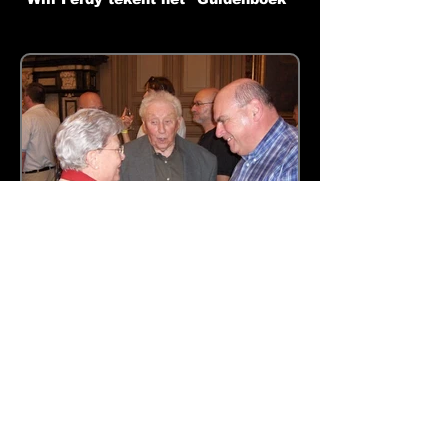
Will Ferdy met Burgemeester
Termont