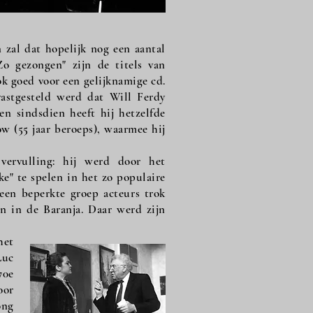
 zal dat hopelijk nog een aantal
Zo gezongen" zijn de titels van
k goed voor een gelijknamige cd.
vastgesteld werd dat Will Ferdy
en sindsdien heeft hij hetzelfde
ow (55 jaar beroeps), waarmee hij
vervulling: hij werd door het
e" te spelen in het zo populaire
 een beperkte groep acteurs trok
n in de Baranja. Daar werd zijn
het
Luc
70e
oor
ong