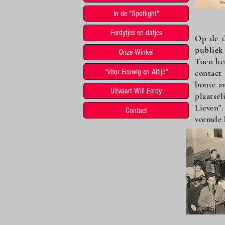
In de "Spotlight"
Ferdytjes en datjes
Op de d
publiek
Onze Winkel
Toen he
"Voor Eeuwig en Altijd"
contact
bonte av
Uitvaart Will Ferdy
plaatse
Lieven"
Contact
vormde h