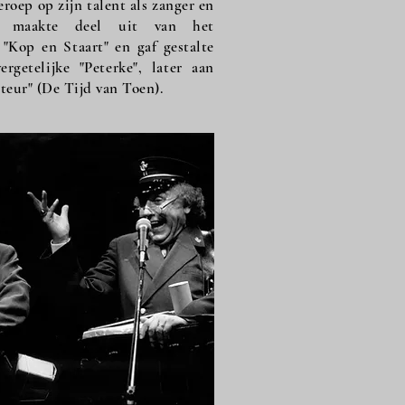
roep op zijn talent als zanger en
ij maakte deel uit van het
 "Kop en Staart" en gaf gestalte
rgetelijke "Peterke", later aan
teur" (De Tijd van Toen).