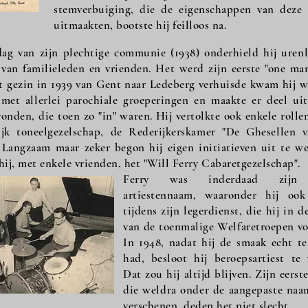
stemverbuiging, die de eigenschappen van deze 
uitmaakten, bootste hij feilloos na.
ag van zijn plechtige communie (1938) onderhield hij uren
 van familieleden en vrienden. Het werd zijn eerste "one ma
t gezin in 1939 van Gent naar Ledeberg verhuisde kwam hij w
 met allerlei parochiale groeperingen en maakte er deel ui
onden, die toen zo "in" waren. Hij vertolkte ook enkele rollen
lijk toneelgezelschap, de Rederijkerskamer "De Ghesellen 
. Langzaam maar zeker begon hij eigen initiatieven uit te w
ij, met enkele vrienden, het "Will Ferry Cabaretgezelschap".
Ferry was inderdaad zijn 
artiestennaam, waaronder hij ook
tijdens zijn legerdienst, die hij in 
van de toenmalige Welfaretroepen vo
In 1948, nadat hij de smaak echt t
had, besloot hij beroepsartiest te
Dat zou hij altijd blijven. Zijn eerst
die weldra onder de aangepaste naa
verschenen, deden het niet slecht.