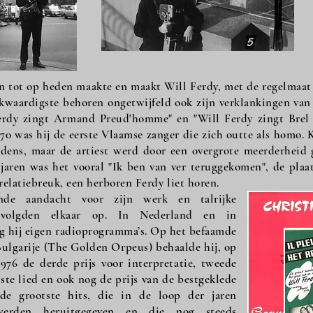
en tot op heden maakte en maakt Will Ferdy, met de regelmaat
rkwaardigste behoren ongetwijfeld ook zijn verklankingen van
erdy zingt Armand Preud'homme" en "Will Ferdy zingt Brel 
0 was hij de eerste Vlaamse zanger die zich outte als homo. K
edens, maar de artiest werd door een overgrote meerderheid 
jaren was het vooral "Ik ben van ver teruggekomen", de plaat
relatiebreuk, een herboren Ferdy liet horen.
nde aandacht voor zijn werk en talrijke
s volgden elkaar op. In Nederland en in
g hij eigen radioprogramma’s. Op het befaamde
Bulgarije (The Golden Orpeus) behaalde hij, op
1976 de derde prijs voor interpretatie, tweede
este lied en ook nog de prijs van de bestgeklede
 de grootste hits, die in de loop der jaren
 werden heruitgegeven en die nog steeds