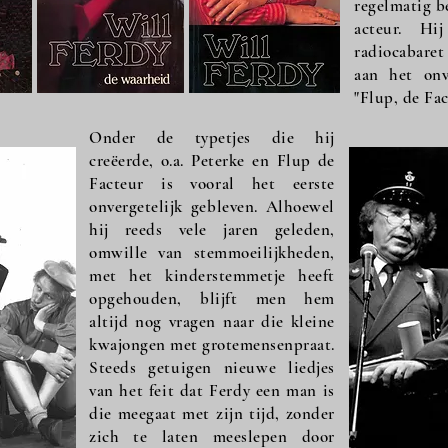
regelmatig be
acteur. H
radiocabaret
aan het onve
"Flup, de Fac
Onder de typetjes die hij
creëerde, o.a. Peterke en Flup de
Facteur is vooral het eerste
onvergetelijk gebleven. Alhoewel
hij reeds vele jaren geleden,
omwille van stemmoeilijkheden,
met het kinderstemmetje heeft
opgehouden, blijft men hem
altijd nog vragen naar die kleine
kwajongen met grotemensenpraat.
Steeds getuigen nieuwe liedjes
van het feit dat Ferdy een man is
die meegaat met zijn tijd, zonder
zich te laten meeslepen door