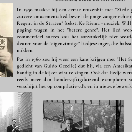
In 1950 maakte hij een eerste reuzenhit met "Ziede 
zuivere amusementslied beviel de jonge zanger echter
Regent in de Straten" (tekst: Ke Riema - muziek: Will
poging wagen in het "betere genre". Het lied we
commercieel succes zou het aanvankelijk niet word
deuren voor de "eigenzinnige" liedjeszanger, die halss
mikken.
Pas in 1960 zou hij weer een kans krijgen met "Het S
gedicht van Guido Gezelle) dat hij, via een Amerika
handig in de kijker wist te zingen. Ook dat liedje werd
reeds meer dan hondervijftigduizend exemplaren 
verschijnt het op compilatie-cd's en in nieuwe bewerk