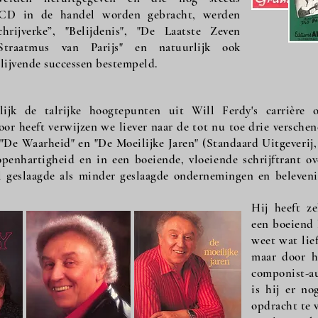
 CD in de handel worden gebracht, werden
hrijverke”, "Belijdenis", "De Laatste Zeven
traatmus van Parijs" en natuurlijk ook
blijvende successen bestempeld.
ijk de talrijke hoogtepunten uit Will Ferdy's carrièr
oor heeft verwijzen we liever naar de tot nu toe drie versch
 "De Waarheid" en "De Moeilijke Jaren" (Standaard Uitgeverij
enhartigheid en in een boeiende, vloeiende schrijftrant ove
l geslaagde als minder geslaagde ondernemingen en belevenis
Hij heeft z
een boeiend 
weet wat lief
maar door h
componist-au
is hij er n
opdracht te 