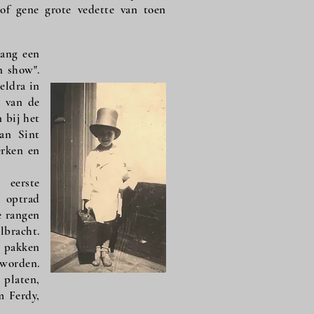
of gene grote vedette van toen
lang een
n show".
eldra in
t van de
 bij het
van Sint
erken en
eerste
 optrad
de rangen
lbracht.
e pakken
 worden.
e platen,
m Ferdy,