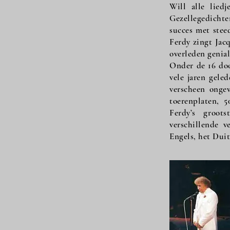
Will alle lied
Gezellegedicht
succes met stee
Ferdy zingt Jac
overleden geniale
Onder de 16 door
vele jaren gele
verscheen ongev
toerenplaten, 5
Ferdy’s groot
verschillende v
Engels, het Duits