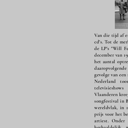
Van die tijd af 
cd's. Tot de me
de LP's "Will F
december van 197
het aantal optr
daaropvolgende 
gevolge van een 
Nederland too
televisieshow
Vlaanderen kree
songfestival in 
wereldvlak, in 
prijs voor het b
artiest. Onder
herhaaldelijk