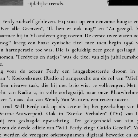
tijdelijke trends.
s Ferdy zichzelf gebleven. Hij staat op een eenzame hoogte en
"Over alle Grenzen", "Ik ben er ook nog!" en "Zo gezegd, 
aarmee hij in Vlaanderen ging toeren. De eerste twee waren oo
nog!" kreeg een haast cynische titel mee toen begin 1996 
n hartoperatie toe was. Die is gelukkig zeer goed geslaagd 
omen. "Ferdytjes en datjes” was de titel van zijn jubileumsh
e.
ng voor de acteur Ferdy een langgekoesterde droom in 
an 't Koekoeksnest (Radio 2) aangezocht om de rol van "Mielk
. Een nieuwe taak, die hij met brio wist te volbrengen. Met
cht van Radio 2, in volle oorlogstijd, naar onze Blauwhelme
ncert", naast dat van Wendy Van Wanten, een reuzensucces.
n trad Will Ferdy ook op als acteur bij het gezelschap van 
eurne-Antwerpen). Ook in "Sterke Verhalen" (TV1) van 
j een geslaagde opwachting. Ter gelegenheid van zijn 
cheen de derde editie van "Will Ferdy zingt Guido Gezelle". V
e werden de vroegere orkestopnamen digitaal bewerkt en z