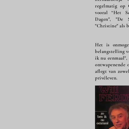
regelmatig op
vooral “Het Sc
Dagen", "De S
"Christine" als 
Het is onmogel
belangstelling v
ik nu eenmaal",
ontwapenende op
aflegt van zowe
privéleven.