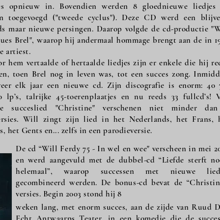
jes opnieuw in. Bovendien werden 8 gloednieuwe liedjes
en toegevoegd ("tweede cyclus"). Deze CD werd een blijv
ds maar nieuwe persingen. Daarop volgde de cd-productie "W
ques Brel", waarop hij andermaal hommage brengt aan de in 1
 artiest.
 hem vertaalde of hertaalde liedjes zijn er enkele die hij re
den, toen Brel nog in leven was, tot een succes zong. Inmidd
eer elk jaar een nieuwe cd. Zijn discografie is enorm: 40 
0 lp’s, talrijke 45-toerenplaatjes en nu reeds 33 fullcd’s! 
ste succeslied "Christine" verschenen niet minder da
ersies. Will zingt zijn lied in het Nederlands, het Frans, 
, het Gents en... zelfs in een parodieversie.
De cd “Will Ferdy 75 - In wel en wee" verscheen in mei 2
en werd aangevuld met de dubbel-cd “Liefde sterft no
helemaal”, waarop successen met nieuwe lied
gecombineerd werden. De bonus-cd bevat de “Christin
versies. Begin 2003 stond hij 8
weken lang, met enorm succes, aan de zijde van Ruud 
Echt Antwaarps Teater, in een komedie die de succes