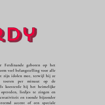
rdy
r Ferdinande geboren op het
rm veel belangstelling voor alle
 zijn idolen mee, terwijl hij ze
ig toeren per minuut op de
s koesterde hij het heimelijke
optreden, liedjes te zingen en
 creativiteit en toonde bijzonder
vreemd accent of een speciale