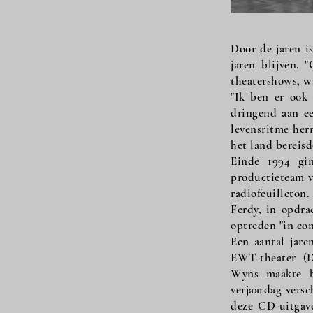
Door de jaren i
jaren blijven. 
theatershows, w
"Ik ben er ook 
dringend aan ee
levensritme hern
het land bereisd
Einde 1994 gi
productieteam v
radiofeuilleton
Ferdy, in opdra
optreden "in co
Een aantal jare
EWT-theater (D
Wyns maakte hi
verjaardag vers
deze CD-uitgav